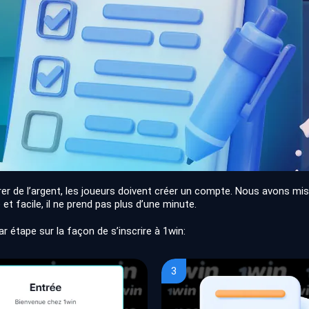
er de l’argent, les joueurs doivent créer un compte. Nous avons mis a
et facile, il ne prend pas plus d’une minute.
r étape sur la façon de s’inscrire à 1win:
3